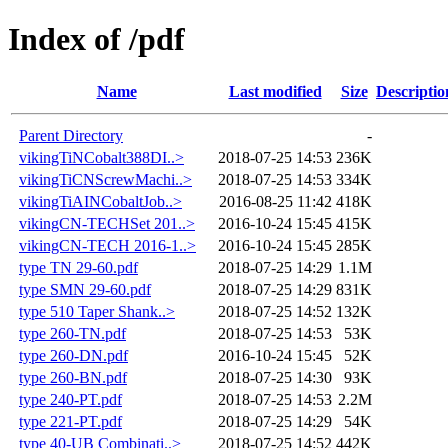
Index of /pdf
Name
Last modified
Size
Descriptio
Parent Directory
-
vikingTiNCobalt388DI..>
2018-07-25 14:53
236K
vikingTiCNScrewMachi..>
2018-07-25 14:53
334K
vikingTiAINCobaltJob..>
2016-08-25 11:42
418K
vikingCN-TECHSet 201..>
2016-10-24 15:45
415K
vikingCN-TECH 2016-1..>
2016-10-24 15:45
285K
type TN 29-60.pdf
2018-07-25 14:29
1.1M
type SMN 29-60.pdf
2018-07-25 14:29
831K
type 510 Taper Shank..>
2018-07-25 14:52
132K
type 260-TN.pdf
2018-07-25 14:53
53K
type 260-DN.pdf
2016-10-24 15:45
52K
type 260-BN.pdf
2018-07-25 14:30
93K
type 240-PT.pdf
2018-07-25 14:53
2.2M
type 221-PT.pdf
2018-07-25 14:29
54K
type 40-UB Combinati..>
2018-07-25 14:52
442K