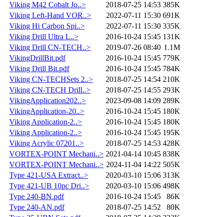
Viking M42 Cobalt Jo..>
2018-07-25 14:53
385K
Viking Left-Hand VOR..>
2022-07-11 15:30
691K
Viking Hi Carbon Spi..>
2022-07-11 15:30
335K
Viking Drill Ultra L..>
2016-10-24 15:45
131K
Viking Drill CN-TECH..>
2019-07-26 08:40
1.1M
VikingDrillBit.pdf
2016-10-24 15:45
779K
Viking Drill Bit.pdf
2016-10-24 15:45
784K
Viking CN-TECHSets 2..>
2018-07-25 14:54
210K
Viking CN-TECH Drill..>
2018-07-25 14:55
293K
VikingApplication202..>
2023-09-08 14:09
289K
VikingApplication-20..>
2016-10-24 15:45
180K
Viking Application-2..>
2016-10-24 15:45
180K
Viking Application-2..>
2016-10-24 15:45
195K
Viking Acrylic 07201..>
2018-07-25 14:53
428K
VORTEX-POINT Mechani..>
2021-04-14 10:45
838K
VORTEX-POINT Mechani..>
2024-11-04 14:22
505K
Type 421-USA Extract..>
2020-03-10 15:06
313K
Type 421-UB 10pc Dri..>
2020-03-10 15:06
498K
Type 240-BN.pdf
2016-10-24 15:45
86K
Type 240-AN.pdf
2018-07-25 14:52
80K