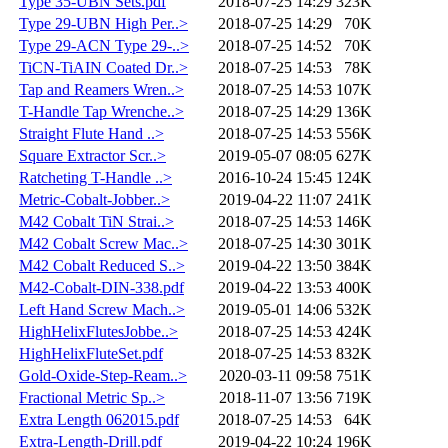
Type 35-UBN Sets.pdf
2018-07-25 14:29
323K
Type 29-UBN High Per..>
2018-07-25 14:29
70K
Type 29-ACN Type 29-..>
2018-07-25 14:52
70K
TiCN-TiAIN Coated Dr..>
2018-07-25 14:53
78K
Tap and Reamers Wren..>
2018-07-25 14:53
107K
T-Handle Tap Wrenche..>
2018-07-25 14:29
136K
Straight Flute Hand ..>
2018-07-25 14:53
556K
Square Extractor Scr..>
2019-05-07 08:05
627K
Ratcheting T-Handle ..>
2016-10-24 15:45
124K
Metric-Cobalt-Jobber..>
2019-04-22 11:07
241K
M42 Cobalt TiN Strai..>
2018-07-25 14:53
146K
M42 Cobalt Screw Mac..>
2018-07-25 14:30
301K
M42 Cobalt Reduced S..>
2019-04-22 13:50
384K
M42-Cobalt-DIN-338.pdf
2019-04-22 13:53
400K
Left Hand Screw Mach..>
2019-05-01 14:06
532K
HighHelixFlutesJobbe..>
2018-07-25 14:53
424K
HighHelixFluteSet.pdf
2018-07-25 14:53
832K
Gold-Oxide-Step-Ream..>
2020-03-11 09:58
751K
Fractional Metric Sp..>
2018-11-07 13:56
719K
Extra Length 062015.pdf
2018-07-25 14:53
64K
Extra-Length-Drill.pdf
2019-04-22 10:24
196K