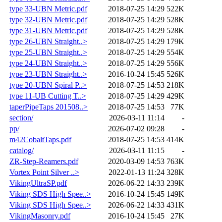
type 33-UBN Metric.pdf
2018-07-25 14:29
522K
type 32-UBN Metric.pdf
2018-07-25 14:29
528K
type 31-UBN Metric.pdf
2018-07-25 14:29
528K
type 26-UBN Straight..>
2018-07-25 14:29
179K
type 25-UBN Straight..>
2018-07-25 14:29
554K
type 24-UBN Straight..>
2018-07-25 14:29
556K
type 23-UBN Straight..>
2016-10-24 15:45
526K
type 20-UBN Spiral P..>
2018-07-25 14:53
218K
type 11-UB Cutting T..>
2018-07-25 14:29
429K
taperPipeTaps 201508..>
2018-07-25 14:53
77K
section/
2026-03-11 11:14
-
pp/
2026-07-02 09:28
-
m42CobaltTaps.pdf
2018-07-25 14:53
414K
catalog/
2026-03-11 11:15
-
ZR-Step-Reamers.pdf
2020-03-09 14:53
763K
Vortex Point Silver ..>
2022-01-13 11:24
328K
VikingUltraSP.pdf
2026-06-22 14:33
239K
Viking SDS High Spee..>
2016-10-24 15:45
149K
Viking SDS High Spee..>
2026-06-22 14:33
431K
VikingMasonry.pdf
2016-10-24 15:45
27K